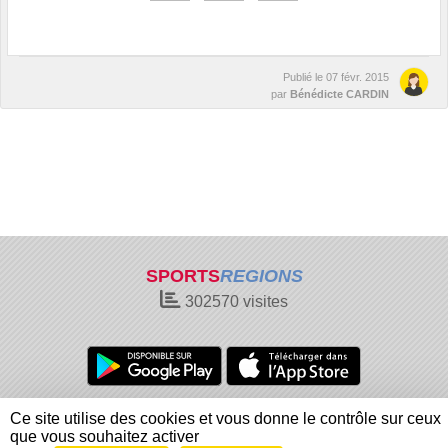
Publié le
07 févr. 2015
par
Bénédicte CARDIN
SPORTS
REGIONS
302570
visites
Charte cookies
Gestion des cookies
Ce site utilise des cookies et vous donne le contrôle sur ceux
Informations légales
Signaler un contenu inapproprié
que vous souhaitez activer