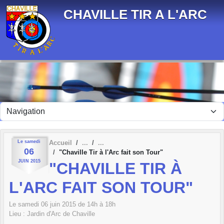
Panneau de gestion des cookies
CHAVILLE TIR A L'ARC
Le
samedi
Accueil
06
"Chaville Tir à l'Arc fait son Tour"
JUIN
2015
"CHAVILLE TIR À
L'ARC FAIT SON TOUR"
Le
samedi
06
juin
2015
de 14h à 18h
Lieu :
Jardin d'Arc de Chaville