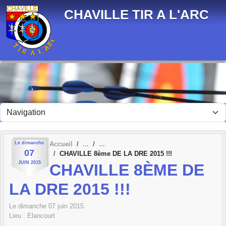
Panneau de gestion des cookies
CHAVILLE TIR A L'ARC
Le
dimanche
Accueil
07
CHAVILLE 8ème DE LA DRE 2015 !!!
JUIN
2015
CHAVILLE 8ÈME DE
LA DRE 2015 !!!
Le
dimanche
07
juin
2015
Lieu :
Elancourt