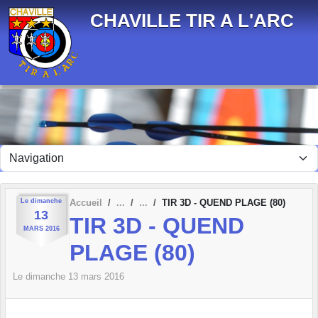
Panneau de gestion des cookies
CHAVILLE TIR A L'ARC
Le
dimanche
Accueil
TIR 3D - QUEND PLAGE (80)
13
TIR 3D - QUEND
MARS
2016
PLAGE (80)
Le
dimanche
13
mars
2016