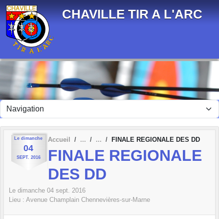
Panneau de gestion des cookies
CHAVILLE TIR A L'ARC
Le
dimanche
Accueil
FINALE REGIONALE DES DD
04
FINALE REGIONALE
SEPT.
2016
DES DD
Le
dimanche
04
sept.
2016
Lieu :
Avenue Champlain
Chennevières-sur-Marne