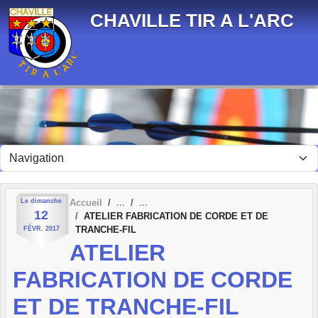
Panneau de gestion des cookies
CHAVILLE TIR A L'ARC
Le
dimanche
Accueil
12
ATELIER FABRICATION DE CORDE ET DE
TRANCHE-FIL
FÉVR.
2017
ATELIER
FABRICATION DE CORDE
ET DE TRANCHE-FIL