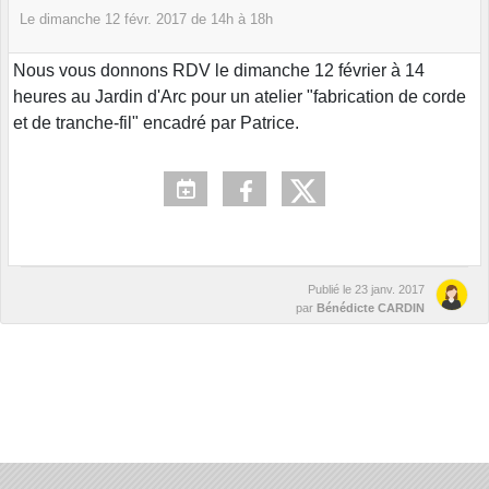
Le
dimanche
12
févr.
2017
de 14h à 18h
Nous vous donnons RDV le dimanche 12 février à 14
heures au Jardin d'Arc pour un atelier "fabrication de corde
et de tranche-fil" encadré par Patrice.
Publié le
23 janv. 2017
par
Bénédicte CARDIN