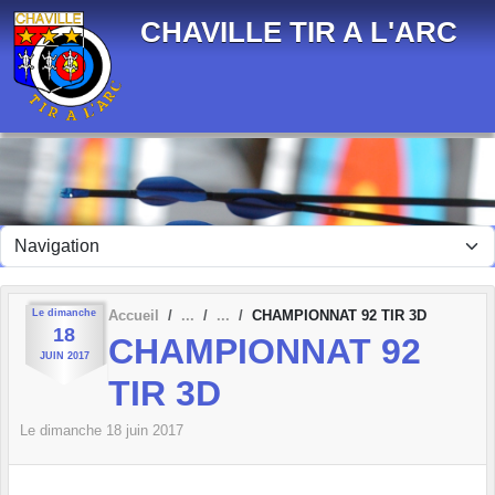
Panneau de gestion des cookies
CHAVILLE TIR A L'ARC
Le
dimanche
Accueil
CHAMPIONNAT 92 TIR 3D
18
CHAMPIONNAT 92
JUIN
2017
TIR 3D
Le
dimanche
18
juin
2017