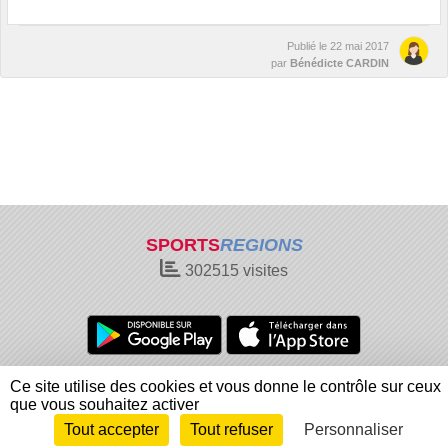
Publié le
22 mai 2017
par
Bénédicte CARDIN
SPORTS
REGIONS
302515
visites
Charte cookies
Gestion des cookies
Ce site utilise des cookies et vous donne le contrôle sur ceux
Informations légales
Signaler un contenu inapproprié
que vous souhaitez activer
Tout accepter
Tout refuser
Personnaliser
Envie de participer ?
Connexion