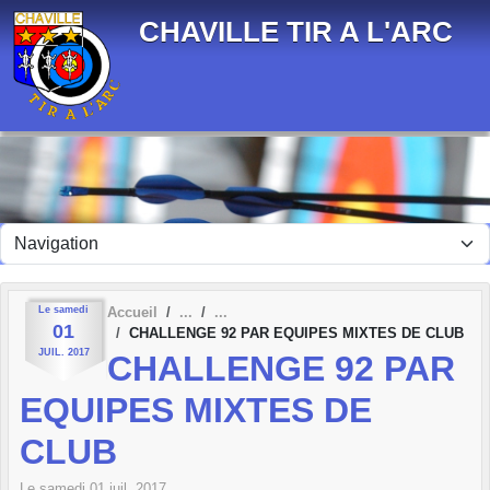
Panneau de gestion des cookies
CHAVILLE TIR A L'ARC
Le
samedi
Accueil
01
CHALLENGE 92 PAR EQUIPES MIXTES DE CLUB
JUIL.
2017
CHALLENGE 92 PAR
EQUIPES MIXTES DE
CLUB
Le
samedi
01
juil.
2017