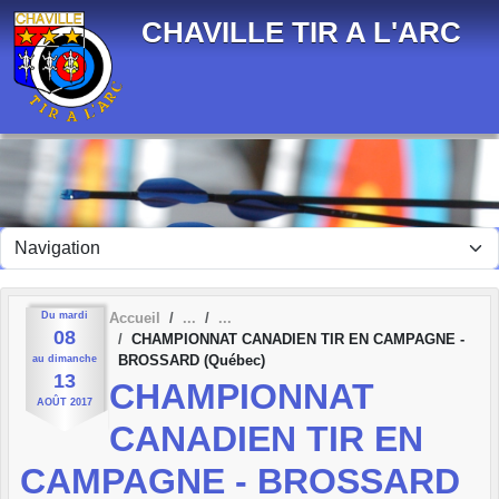
Panneau de gestion des cookies
CHAVILLE TIR A L'ARC
Du
mardi
Accueil
08
CHAMPIONNAT CANADIEN TIR EN CAMPAGNE -
BROSSARD (Québec)
au
dimanche
13
CHAMPIONNAT
AOÛT
2017
CANADIEN TIR EN
CAMPAGNE - BROSSARD