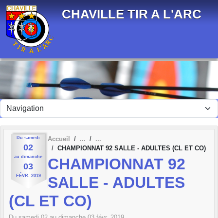
Panneau de gestion des cookies
CHAVILLE TIR A L'ARC
Du
samedi
Accueil
02
CHAMPIONNAT 92 SALLE - ADULTES (CL ET CO)
au
dimanche
CHAMPIONNAT 92
03
FÉVR.
2019
SALLE - ADULTES
(CL ET CO)
Du
samedi
02
au
dimanche
03
févr.
2019