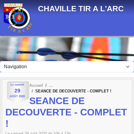
Panneau de gestion des cookies
CHAVILLE TIR A L'ARC
Le
samedi
Accueil
29
SEANCE DE DECOUVERTE - COMPLET !
AOÛT
2020
SEANCE DE
DECOUVERTE - COMPLET
!
Le
samedi
29
août
2020
de 10h à 13h