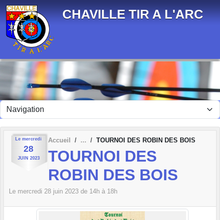
Panneau de gestion des cookies
CHAVILLE TIR A L'ARC
Le
mercredi
Accueil
TOURNOI DES ROBIN DES BOIS
28
TOURNOI DES
JUIN
2023
ROBIN DES BOIS
Le
mercredi
28
juin
2023
de 14h à 18h