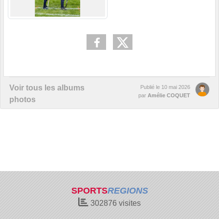
Voir tous les albums
Publié le
10 mai 2026
par
Amélie COQUET
photos
SPORTS
REGIONS
302876
visites