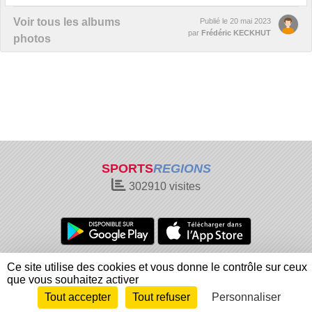
Voir tous les albums
Publié le
20 mai 2023
par
Frédéric KECKHUT
photos
SPORTS
REGIONS
302910
visites
Charte cookies
Gestion des cookies
Ce site utilise des cookies et vous donne le contrôle sur ceux
Informations légales
Signaler un contenu inapproprié
que vous souhaitez activer
Tout accepter
Tout refuser
Personnaliser
Envie de participer ?
Connexion