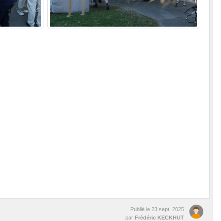
Publié le
23 sept. 2025
par
Frédéric KECKHUT