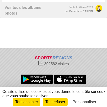
Voir tous les albums
Publié le
20 mai 2019
par
Bénédicte CARDIN
photos
SPORTS
REGIONS
302582
visites
Charte cookies
Gestion des cookies
Ce site utilise des cookies et vous donne le contrôle sur ceux
Informations légales
Signaler un contenu inapproprié
que vous souhaitez activer
Tout accepter
Tout refuser
Personnaliser
Envie de participer ?
Connexion