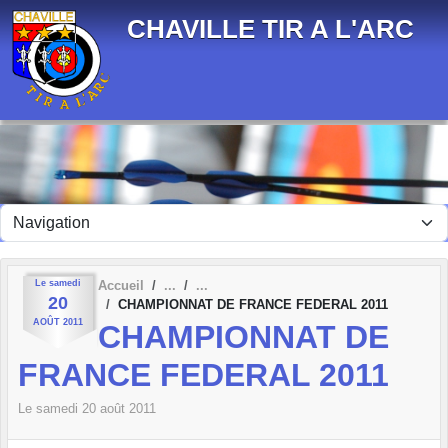
Panneau de gestion des cookies
CHAVILLE TIR A L'ARC
Le
samedi
Accueil
20
CHAMPIONNAT DE FRANCE FEDERAL 2011
AOÛT
2011
CHAMPIONNAT DE
FRANCE FEDERAL 2011
Le
samedi
20
août
2011