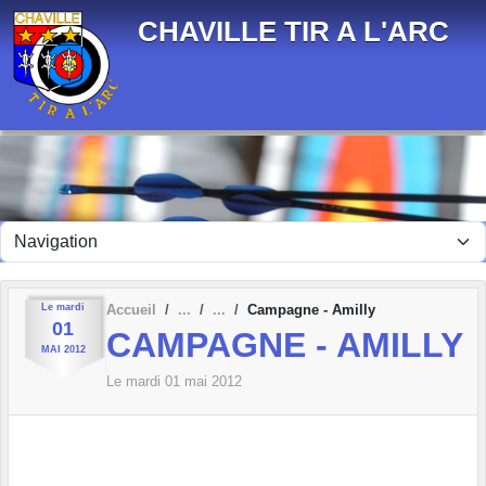
Panneau de gestion des cookies
CHAVILLE TIR A L'ARC
Le
mardi
Accueil
Campagne - Amilly
01
CAMPAGNE - AMILLY
MAI
2012
Le
mardi
01
mai
2012