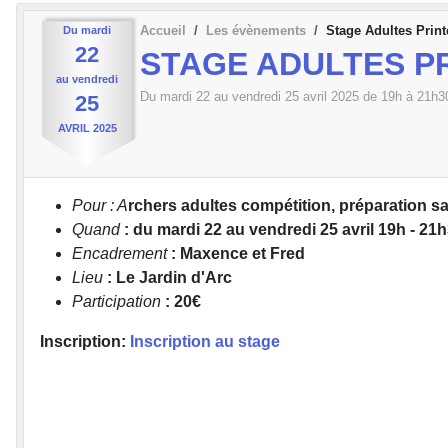
Accueil
Les évènements
Stage Adultes Prin
Du
mardi
22
STAGE ADULTES P
au
vendredi
Du
mardi
22
au
vendredi
25
avril
2025
de 19h à 21h3
25
AVRIL
2025
Pour : A
rchers adultes compétition, préparation sa
Quand
: du mardi 22 au vendredi 25 avril 19h - 21
Encadrement
: Maxence et Fred
Lieu
: Le Jardin d'Arc
Participation
: 20€
Inscription:
Inscription au stage